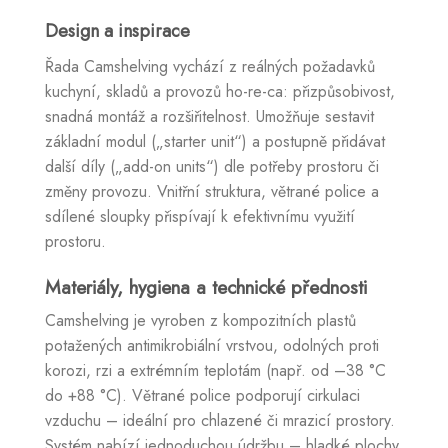
Design a inspirace
Řada Camshelving vychází z reálných požadavků
kuchyní, skladů a provozů ho-re-ca: přizpůsobivost,
snadná montáž a rozšiřitelnost. Umožňuje sestavit
základní modul („starter unit“) a postupně přidávat
další díly („add-on units“) dle potřeby prostoru či
změny provozu. Vnitřní struktura, větrané police a
sdílené sloupky přispívají k efektivnímu využití
prostoru.
Materiály, hygiena a technické přednosti
Camshelving je vyroben z kompozitních plastů
potažených antimikrobiální vrstvou, odolných proti
korozi, rzi a extrémním teplotám (např. od –38 °C
do +88 °C). Větrané police podporují cirkulaci
vzduchu – ideální pro chlazené či mrazicí prostory.
Systém nabízí jednoduchou údržbu – hladké plochy,