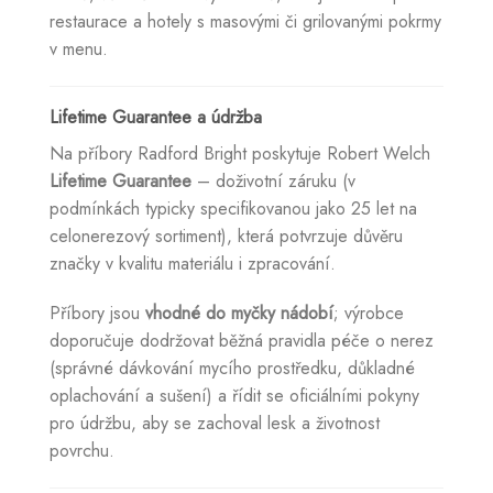
restaurace a hotely s masovými či grilovanými pokrmy
v menu.
Lifetime Guarantee a údržba
Na příbory Radford Bright poskytuje Robert Welch
Lifetime Guarantee
– doživotní záruku (v
podmínkách typicky specifikovanou jako 25 let na
celonerezový sortiment), která potvrzuje důvěru
značky v kvalitu materiálu i zpracování.
Příbory jsou
vhodné do myčky nádobí
; výrobce
doporučuje dodržovat běžná pravidla péče o nerez
(správné dávkování mycího prostředku, důkladné
oplachování a sušení) a řídit se oficiálními pokyny
pro údržbu, aby se zachoval lesk a životnost
povrchu.