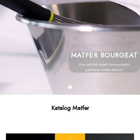
MATFER BOURGEAT
Více než dvě století francouzského
gastronomického dědictví
Katalog Matfer