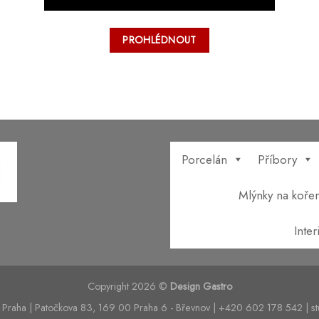
PROHLÉDNOUT
Porcelán
Příbory
Mlýnky na kořen
Inte
Copyright 2026 ©
Design Gastro
 Praha | Patočkova 83, 169 00 Praha 6 - Břevnov | +420 602 178 542 | s