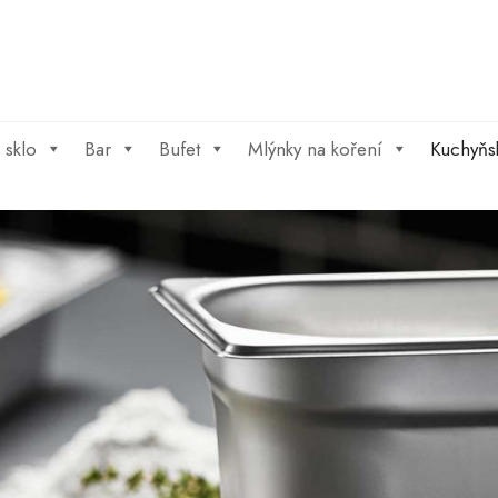
 sklo
Bar
Bufet
Mlýnky na koření
Kuchyňs