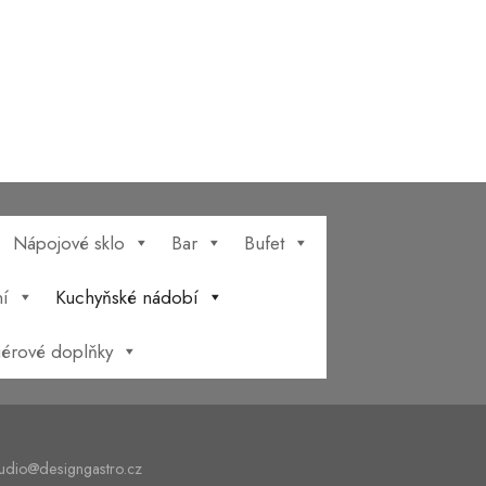
Nápojové sklo
Bar
Bufet
í
Kuchyňské nádobí
riérové doplňky
tudio@designgastro.cz