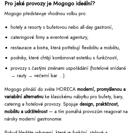
Pro jaké provozy je Mogogo ideální?
Mogogo představuje vhodnou volbu pro:
hotely a resorty s bufetovou nebo all-day gastronií,
cateringové firmy a eventové agentury,
restaurace a bistra, která potřebují flexibilitu a mobilitu,
podniky, které chtějí kombinovat estetiku s funkčností,
provozy s častými změnami uspořádání (hotelové snídaně
→ rauty → večerní bar …).
Mogogo přináší do světa HORECA
moderní, promyšlenou a
variabilní alternativu
ke klasickému nábytku pro bufety, bary,
catering a hotelové provozy. Spojuje
design, praktičnost,
mobilitu a udržitelnost
— a tím pomáhá provozům reagovat na
nároky moderní gastronomie.
Pokud hledáte vybavení, které je funkční, stylové a