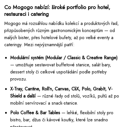
Co Mogogo nabízí: široké portfolio pro hotel,
restauraci i catering
Mogogo má rozsáhlou nabídku kolekcí a produktových řad,
přizpůsobených různým gastronomickým konceptům — od
malých bister, přes hotelové bufety, až po velké eventy a
cateringy. Mezi nejvýznamnější patří:
Modulární systém (Modular / Classic & Creative Range)
— umožňuje sestavovat buffetové stanice, salát bary,
dessert stoly či celkové uspořádání podle potřeby
provozu.
X-Tray, Cantine, Roll’n, Canvas, CliX, Polo, GrabIt, V-
Shield a další
— různé řady od stolů, vozíků, pultů až po
mobilní servírovací a snack-stanice.
Polo Coffee & Bar Tables
— lehké, flexibilní stoly pro
bistro, bar, džus či kávové koutky, které lze snadno
přestavovat.