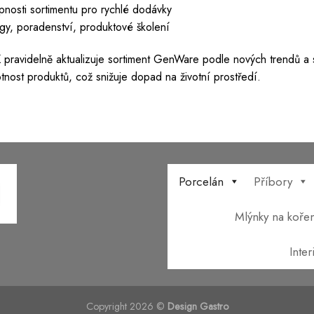
nosti sortimentu pro rychlé dodávky
ogy, poradenství, produktové školení
 UK pravidelně aktualizuje sortiment GenWare podle nových trendů a
otnost produktů, což snižuje dopad na životní prostředí.
Porcelán
Příbory
Mlýnky na kořen
Inte
Copyright 2026 ©
Design Gastro