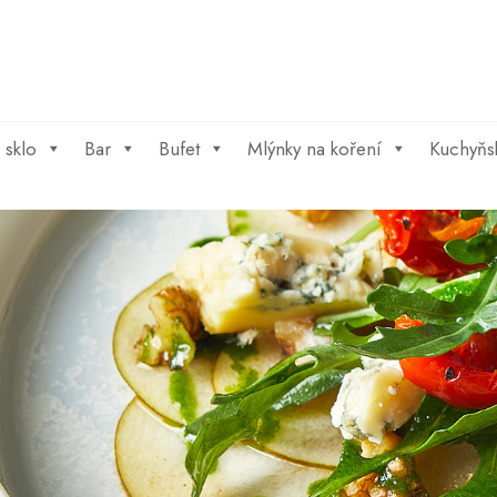
 sklo
Bar
Bufet
Mlýnky na koření
Kuchyňs