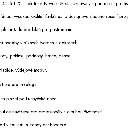
o 40. let 20. století se Neville UK stal uznávaným partnerem pro t
nout vysokou kvalitu, funkčnost a designově sladěné řešení pro p
letní řadu produktů pro gastronomii:
ací nádoby v různých tvarech a dekorech
y, poklice, podnosy, hrnce, pánve
hladiče, výdejové moduly
stroje pro mixology
ch pinzet po kuchyňské nože
dukce navržena pro profesionály s dlouhou životností.
led v souladu s trendy gastronomie