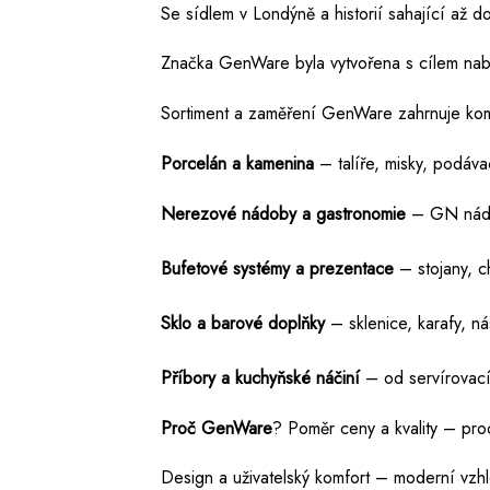
Se sídlem v Londýně a historií sahající až d
Značka GenWare byla vytvořena s cílem nabíd
Sortiment a zaměření GenWare zahrnuje komp
Porcelán a kamenina
– talíře, misky, podáv
Nerezové nádoby a gastronomie
– GN nádob
Bufetové systémy a prezentace
– stojany, c
Sklo a barové doplňky
– sklenice, karafy, ná
Příbory a kuchyňské náčiní
– od servírovací
Proč GenWare
? Poměr ceny a kvality – pro
Design a uživatelský komfort – moderní vzh