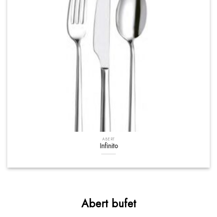
ABERT
Infinito
Abert bufet