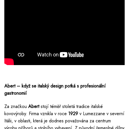
Abert – když se italský design potká s profesionální
gastronomií
Za značkou
Abert
stojí téměř stoletá tradice italské
kovovýroby. Firma vznikla v roce
1929
v Lumezzane v severní
Itálii, v oblasti, která je dodnes považována za centrum
výroby příborů a stolního vybavení. Z původní řemeslné dílny