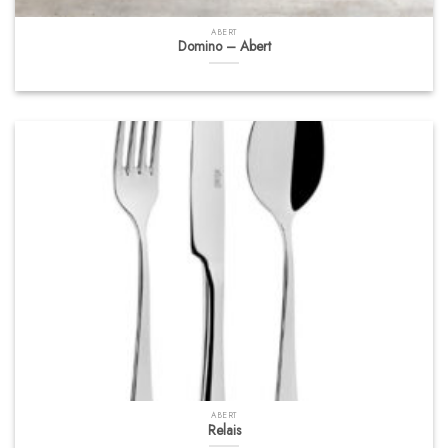
ABERT
Domino – Abert
ABERT
Relais