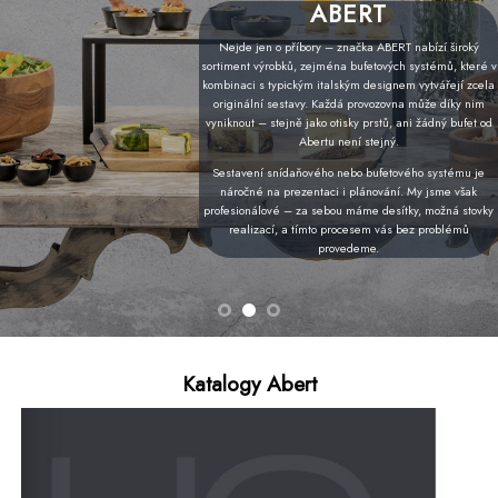
ABERT
Nejde jen o příbory – značka ABERT nabízí široký
sortiment výrobků, zejména bufetových systémů, které v
kombinaci s typickým italským designem vytvářejí zcela
originální sestavy. Každá provozovna může díky nim
vyniknout – stejně jako otisky prstů, ani žádný bufet od
Abertu není stejný.
Sestavení snídaňového nebo bufetového systému je
náročné na prezentaci i plánování. My jsme však
profesionálové – za sebou máme desítky, možná stovky
realizací, a tímto procesem vás bez problémů
provedeme.
Katalogy Abert