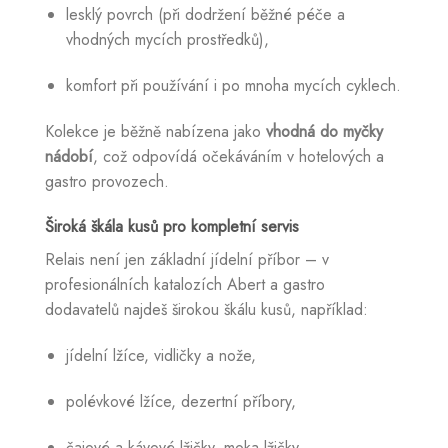
lesklý povrch (při dodržení běžné péče a
vhodných mycích prostředků),
komfort při používání i po mnoha mycích cyklech.
Kolekce je běžně nabízena jako
vhodná do myčky
nádobí
, což odpovídá očekáváním v hotelových a
gastro provozech.
Široká škála kusů pro kompletní servis
Relais není jen základní jídelní příbor – v
profesionálních katalozích Abert a gastro
dodavatelů najdeš širokou škálu kusů, například:
jídelní lžíce, vidličky a nože,
polévkové lžíce, dezertní příbory,
čajové a kávové lžičky, moka lžičky,