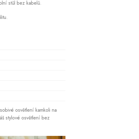
plní stůl bez kabelů.
itu.
ůsobivé osvětlení kamkoli na
dáš stylové osvětlení bez