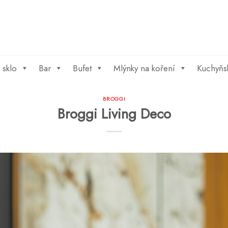
 sklo
Bar
Bufet
Mlýnky na koření
Kuchyňs
BROGGI
Broggi Living Deco