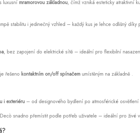
s luxusní
mramorovou základnou
, čímž vzniká esteticky atraktivní 
ě stabilitu i jedinečný vzhled – každý kus je lehce odlišný díky
pa
, bez zapojení do elektrické sítě – ideální pro flexibilní nasazen
 je řešeno
kontaktním on/off spínačem
umístěným na základně
.
u i exteriéru
– od designového bydlení po atmosférické osvětlení 
Decò snadno přemístit podle potřeb uživatele – ideální pro živé v
á?