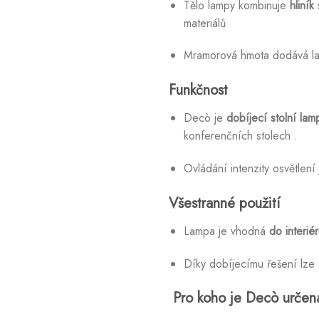
Tělo lampy kombinuje
hliník
materiálů
Mramorová hmota dodává lamp
Funkčnost
Decò je
dobíjecí stolní lam
konferenčních stolech
.
Ovládání intenzity osvětlení
Všestranné použití
Lampa je vhodná
do interiér
Díky dobíjecímu řešení lze 
Pro koho je Decò určen