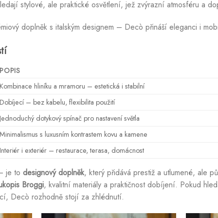
hledají stylové, ale praktické osvětlení, jež zvýrazní atmosféru a do
rémiový doplněk s italským designem – Decò přináší eleganci i mobil
tí
POPIS
Kombinace hliníku a mramoru – estetická i stabilní
Dobíjecí – bez kabelu, flexibilita použití
Jednoduchý dotykový spínač pro nastavení světla
Minimalismus s luxusním kontrastem kovu a kamene
Interiér i exteriér – restaurace, terasa, domácnost
– je to
designový doplněk
, který přidává prestiž a utlumené, ale p
rukopis Broggi
, kvalitní materiály a praktičnost dobíjení. Pokud hle
cí, Decò rozhodně stojí za zhlédnutí.