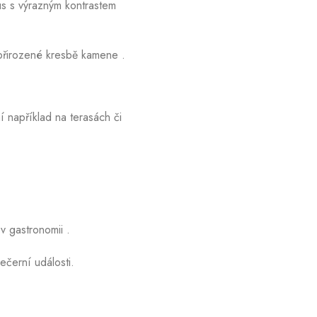
kus s výrazným kontrastem
 přirozené kresbě kamene
.
í například na terasách či
v gastronomii
.
ečerní události.