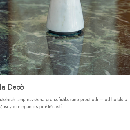
ada
Decò
stolních lamp navržená pro sofistikované prostředí – od hotelů a r
dčasovou eleganci s praktičností: