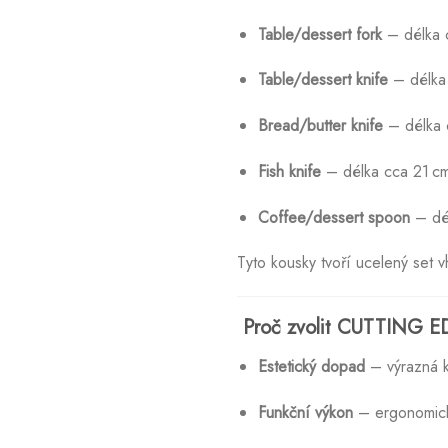
Table/dessert fork
– délka c
Table/dessert knife
– délka 
Bread/butter knife
– délka 
Fish knife
– délka cca 21 cm
Coffee/dessert spoon
– dél
Tyto kousky tvoří ucelený set 
Proč zvolit CUTTING 
Estetický dopad
– výrazná ko
Funkční výkon
– ergonomický 