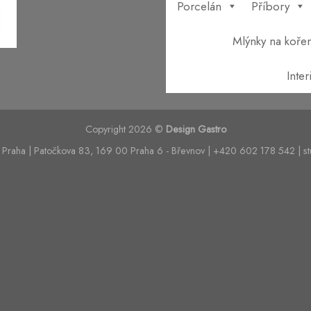
Porcelán
Příbory
Mlýnky na kořen
Inte
Copyright 2026 ©
Design Gastro
 Praha | Patočkova 83, 169 00 Praha 6 - Břevnov | +420 602 178 542 | s