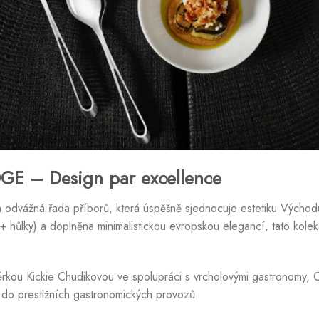
E – Design par excellence
 a odvážná řada příborů, která úspěšně sjednocuje estetiku Východ
e + hůlky) a doplněna minimalistickou evropskou elegancí, tato kole
kou Kickie Chudikovou ve spolupráci s vrcholovými gastronom
do prestižních gastronomických provozů