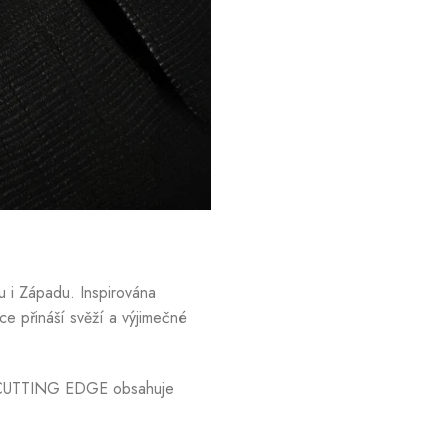
u i Západu. Inspirována
kce přináší svěží a výjimečné
y, CUTTING EDGE obsahuje