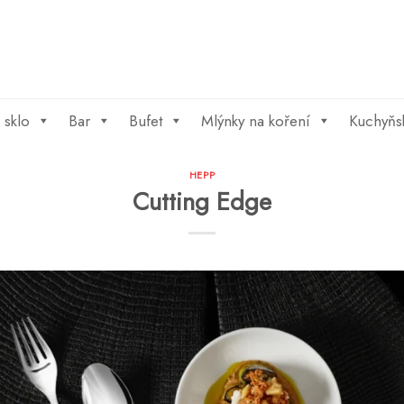
 sklo
Bar
Bufet
Mlýnky na koření
Kuchyňs
HEPP
Cutting Edge