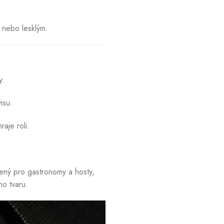
 nebo lesklým.
y.
isu.
aje roli.
ený pro gastronomy a hosty,
ho tvaru.