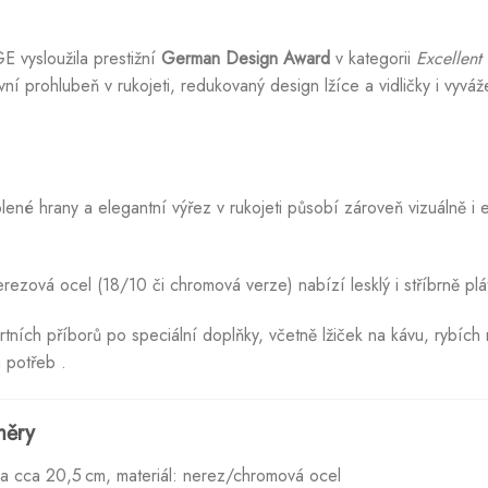
vysloužila prestižní
German Design Award
v kategorii
Excellent
ní prohlubeň v rukojeti, redukovaný design lžíce a vidličky i vyvá
né hrany a elegantní výřez v rukojeti působí zároveň vizuálně i 
rezová ocel (18/10 či chromová verze) nabízí lesklý i stříbrně pl
ních příborů po speciální doplňky, včetně lžiček na kávu, rybích
h potřeb
.
měry
a cca 20,5 cm, materiál: nerez/chromová ocel