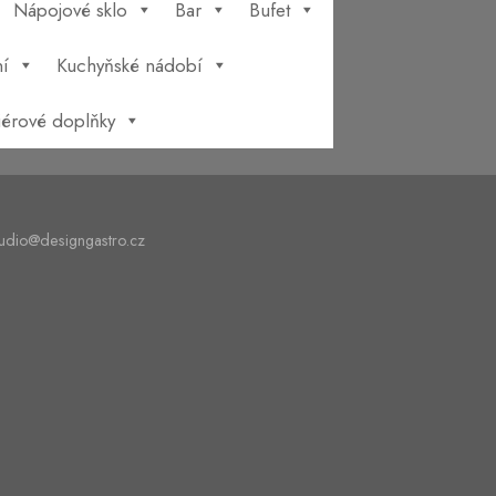
Nápojové sklo
Bar
Bufet
í
Kuchyňské nádobí
riérové doplňky
tudio@designgastro.cz