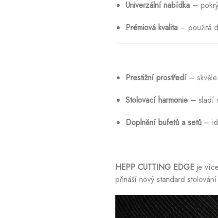
Univerzální nabídka
– pokrýv
Prémiová kvalita
– použitá d
Prestižní prostředí
– skvěle 
Stolovací harmonie
– sladí s
Doplnění bufetů a setů
– ide
HEPP CUTTING EDGE
je více
přináší nový standard stolován