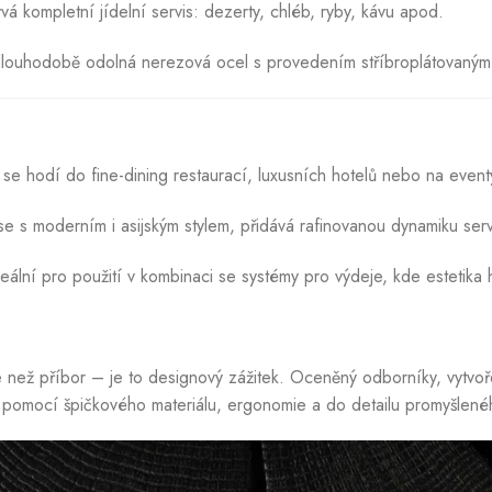
á kompletní jídelní servis: dezerty, chléb, ryby, kávu apod.
louhodobě odolná nerezová ocel s provedením stříbroplátovaným
se hodí do fine-dining restaurací, luxusních hotelů nebo na event
e s moderním i asijským stylem, přidává rafinovanou dynamiku serv
ální pro použití v kombinaci se systémy pro výdeje, kde estetika hr
 než příbor – je to designový zážitek. Oceněný odborníky, vytvoř
í pomocí špičkového materiálu, ergonomie a do detailu promyšlené