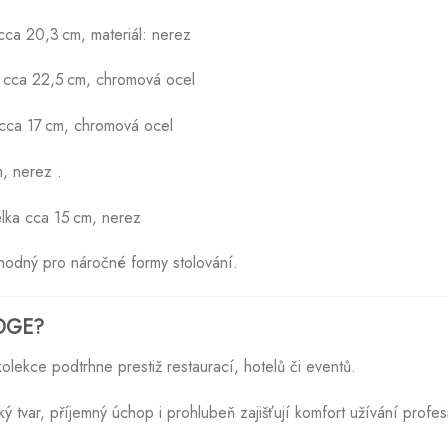
ca 20,3 cm, materiál: nerez
cca 22,5 cm, chromová ocel
cca 17 cm, chromová ocel
, nerez
.
ka cca 15 cm, nerez
vhodný pro náročné formy stolování.
EDGE?
lekce podtrhne prestiž restaurací, hotelů či eventů.
tvar, příjemný úchop i prohlubeň zajišťují komfort užívání profesi