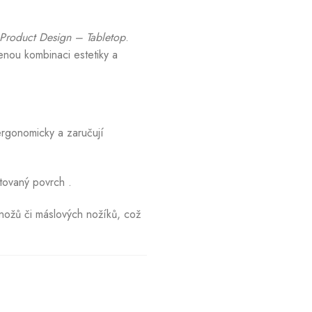
 Product Design – Tabletop
.
ženou kombinaci estetiky a
ergonomicky a zaručují
átovaný povrch
.
 nožů či máslových nožíků, což