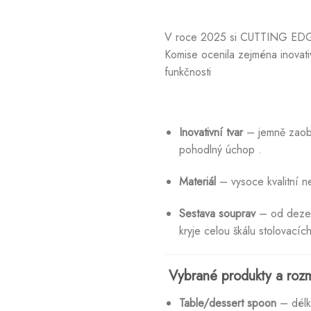
V roce 2025 si CUTTING EDGE 
Komise ocenila zejména inovativ
funkčnosti
Inovativní tvar
– jemně zaoble
pohodlný úchop
.
Materiál
– vysoce kvalitní ne
Sestava souprav
– od dezert
kryje celou škálu stolovacíc
Vybrané produkty a roz
Table/dessert spoon
– délk