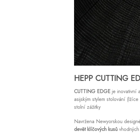
HEPP CUTTING EDG
CUTTING EDGE
je inovativní
asijským stylem stolování (lžíc
stolní zážitky
Navržena Newyorskou designér
devět klíčových kusů
vhodných 