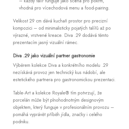
– každý talíř funguje jako scéna pro pokrm,
vhodná pro vícechodová menu a food-pairing.
Velikost 29 cm dává kuchaři prostor pro precizní
kompozici – od minimalisticky pojatých talířů až po
výrazné, vrstvené kreace. Diva .29 dodává těmto
prezentacím jasný vizuální rámec.
Diva .29 jako vizuální partner gastronomie
Výběrem kolekce Diva a konkrétního modelu .29
nezískává provoz jen technický kus nádobí, ale
estetického partnera pro gastronomickou prezentaci.
Table-Art a kolekce Royale® tím potvrzují, že
porcelán může být plnohodnotným designovým
objektem, který funguje v profesionálním provozu –
pomáhá vyprávět příběh jídla, značky i celého
podniku.