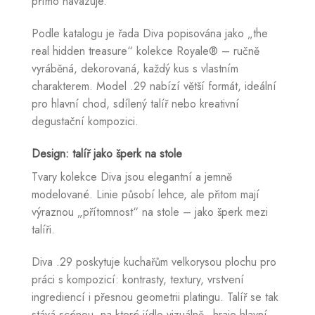
přímo navazuje.
Podle katalogu je řada Diva popisována jako „the
real hidden treasure“ kolekce Royale® – ručně
vyráběná, dekorovaná, každý kus s vlastním
charakterem. Model .29 nabízí větší formát, ideální
pro hlavní chod, sdílený talíř nebo kreativní
degustační kompozici.
Design: talíř jako šperk na stole
Tvary kolekce Diva jsou elegantní a jemně
modelované. Linie působí lehce, ale přitom mají
výraznou „přítomnost“ na stole – jako šperk mezi
talíři.
Diva .29 poskytuje kuchařům velkorysou plochu pro
práci s kompozicí: kontrasty, textury, vrstvení
ingrediencí i přesnou geometrii platingu. Talíř se tak
stává scénou, na které jídlo vizuálně „hraje hlavní