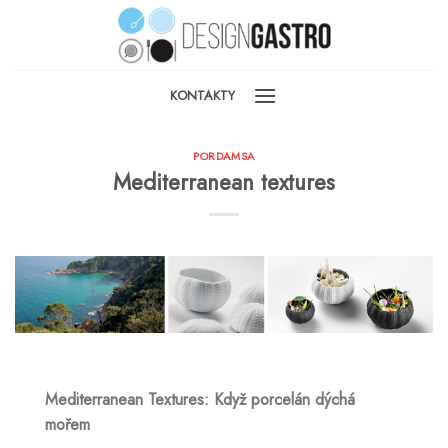
Skip
to
content
KONTAKTY
PORDAMSA
Mediterranean textures
Mediterranean Textures: Když porcelán dýchá
mořem