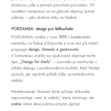
strukturou jídla a jemným povrchem porcelánu. Při
osvětlení restaurace se na glazuře objevují jemné
odlesky – jako drobné vlnky na hladině.
PORDAMSA: design pro šéfkuchaře
PORDAMSA vznikla v roce
1975
v katalánském
městečku La Bisbal d’Empordà a více než půl století
propojuje
design, řemeslo a gastronomii
.
V komunikaci značky se opakovaně objevuje motto
typu
„Design for chefs“
– porcelán je navrhován v
úzkém dialogu s profesionálními kuchaři, kteří hledají
způsob, jak vyprávět příběh jídla i prostřednictvím
nádobí.
Mediterranean Textures tento přístup dokonale
reprezentuje: není to nádobí, které dominuje, ale
scéna
, která dává pokrmu prostor dýchat.