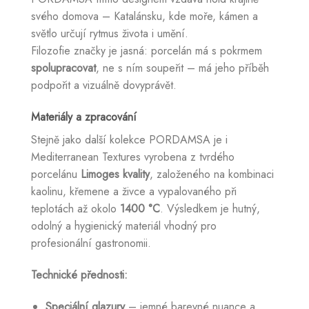
svého domova – Katalánsku, kde moře, kámen a
světlo určují rytmus života i umění.
Filozofie značky je jasná: porcelán má s pokrmem
spolupracovat
, ne s ním soupeřit – má jeho příběh
podpořit a vizuálně dovyprávět.
Materiály a zpracování
Stejně jako další kolekce PORDAMSA je i
Mediterranean Textures vyrobena z tvrdého
porcelánu
Limoges kvality
, založeného na kombinaci
kaolinu, křemene a živce a vypalovaného při
teplotách až okolo
1400 °C
. Výsledkem je hutný,
odolný a hygienický materiál vhodný pro
profesionální gastronomii.
Technické přednosti:
Speciální glazury
– jemné barevné nuance a