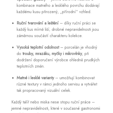
kombinace matného a lesklého povrchu dodávají
každému kusu přirozený, „přírodní“ vzhled.
Ruční tvarování a leštění
– díky ruční práci se
každý kus mírně liší; drobné nepravidelnosti jsou
záměrnou součástí charakteru kolekce.
Vysoká teplotní odolnost
– porcelán je vhodný
do
trouby, mrazáku, myčky i mikrovlnky
, při
dodržení doporučení výrobce ohledně prudkých
teplotních změn.
Matné i lesklé varianty
– umožňují kombinovat
různé textury v rámci jednoho servisu a vytvářet
tak propracovaný vizuální celek.
Každý talíř nebo miska nese stopu ruční práce –
jemné nepravidelnosti, které v současné gastronomii