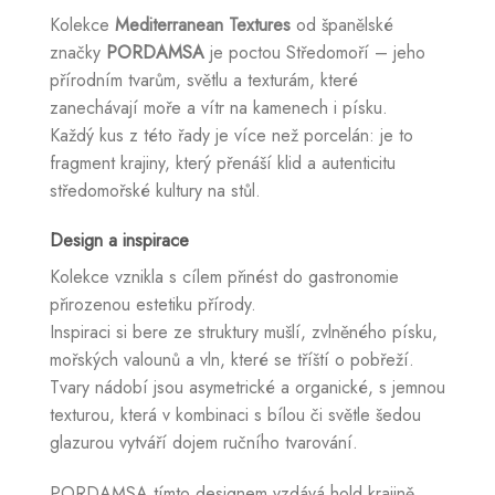
Kolekce
Mediterranean Textures
od španělské
značky
PORDAMSA
je poctou Středomoří – jeho
přírodním tvarům, světlu a texturám, které
zanechávají moře a vítr na kamenech i písku.
Každý kus z této řady je více než porcelán: je to
fragment krajiny, který přenáší klid a autenticitu
středomořské kultury na stůl.
Design a inspirace
Kolekce vznikla s cílem přinést do gastronomie
přirozenou estetiku přírody.
Inspiraci si bere ze struktury mušlí, zvlněného písku,
mořských valounů a vln, které se tříští o pobřeží.
Tvary nádobí jsou asymetrické a organické, s jemnou
texturou, která v kombinaci s bílou či světle šedou
glazurou vytváří dojem ručního tvarování.
PORDAMSA tímto designem vzdává hold krajině