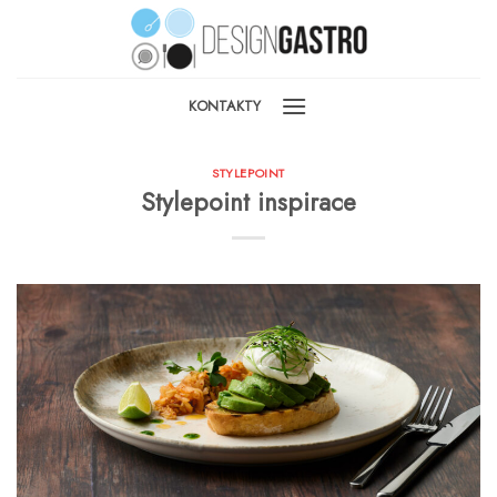
Skip
to
content
KONTAKTY
STYLEPOINT
Stylepoint inspirace