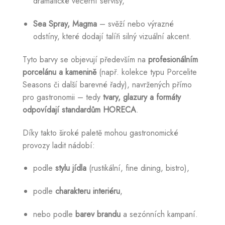
dramatické večerní servisy,
Sea Spray, Magma
– svěží nebo výrazné
odstíny, které dodají talíři silný vizuální akcent.
Tyto barvy se objevují především na
profesionálním
porcelánu a kamenině
(např. kolekce typu Porcelite
Seasons či další barevné řady), navržených přímo
pro gastronomii – tedy
tvary, glazury a formáty
odpovídají standardům HORECA
.
Díky takto široké paletě mohou gastronomické
provozy ladit nádobí:
podle
stylu jídla
(rustikální, fine dining, bistro),
podle
charakteru interiéru
,
nebo podle
barev brandu
a sezónních kampaní.