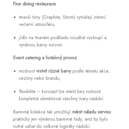
Fine dining restaurace
tmavší tóny (Graphite, Storm) vytvářejí intimní
večerní atmosféru,
jídlo na tmavém podkladu vizuálně vystoupí a
vyniknou barvy surovin.
Event catering a hotelový provoz
možnost
vrstvit různé barvy
podle tématu akce,
sezóny nebo brandu,
flexibilita – koncept lze měnit bez nutnosti
kompletně obměňovat všechny tvary nádobí.
Barevné kolekce tak umožňují
měnit náladu servisu
prakticky jen výměnou barevné řady, aniž by bylo
nutné sahat do celkové logistiky nádobí.