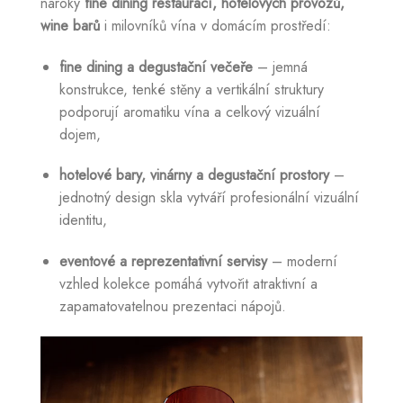
nároky
fine dining restaurací, hotelových provozů,
wine barů
i milovníků vína v domácím prostředí:
fine dining a degustační večeře
– jemná
konstrukce, tenké stěny a vertikální struktury
podporují aromatiku vína a celkový vizuální
dojem,
hotelové bary, vinárny a degustační prostory
–
jednotný design skla vytváří profesionální vizuální
identitu,
eventové a reprezentativní servisy
– moderní
vzhled kolekce pomáhá vytvořit atraktivní a
zapamatovatelnou prezentaci nápojů.