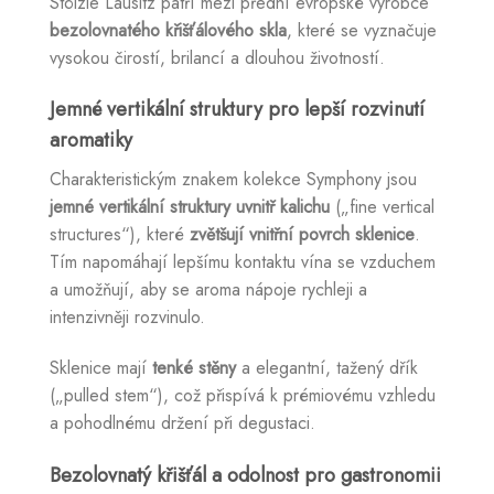
Stölzle Lausitz patří mezi přední evropské výrobce
bezolovnatého křišťálového skla
, které se vyznačuje
vysokou čirostí, brilancí a dlouhou životností.
Jemné vertikální struktury pro lepší rozvinutí
aromatiky
Charakteristickým znakem kolekce Symphony jsou
jemné vertikální struktury uvnitř kalichu
(„fine vertical
structures“), které
zvětšují vnitřní povrch sklenice
.
Tím napomáhají lepšímu kontaktu vína se vzduchem
a umožňují, aby se aroma nápoje rychleji a
intenzivněji rozvinulo.
Sklenice mají
tenké stěny
a elegantní, tažený dřík
(„pulled stem“), což přispívá k prémiovému vzhledu
a pohodlnému držení při degustaci.
Bezolovnatý křišťál a odolnost pro gastronomii