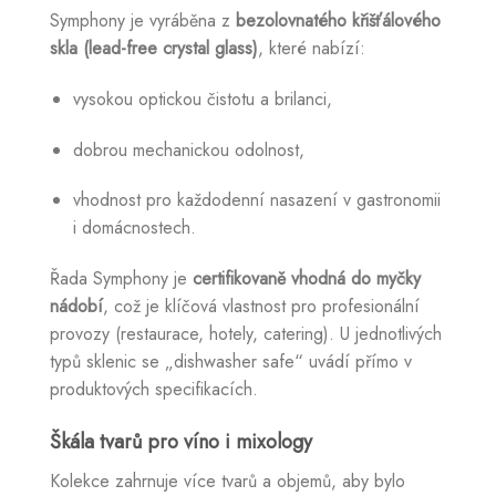
Symphony je vyráběna z
bezolovnatého křišťálového
skla (lead-free crystal glass)
, které nabízí:
vysokou optickou čistotu a brilanci,
dobrou mechanickou odolnost,
vhodnost pro každodenní nasazení v gastronomii
i domácnostech.
Řada Symphony je
certifikovaně vhodná do myčky
nádobí
, což je klíčová vlastnost pro profesionální
provozy (restaurace, hotely, catering). U jednotlivých
typů sklenic se „dishwasher safe“ uvádí přímo v
produktových specifikacích.
Škála tvarů pro víno i mixology
Kolekce zahrnuje více tvarů a objemů, aby bylo