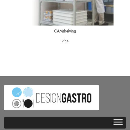
CAMshelving
více