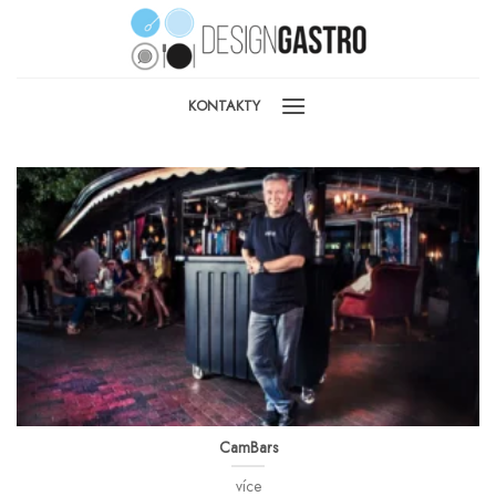
Skip
to
content
KONTAKTY
CamBars
více